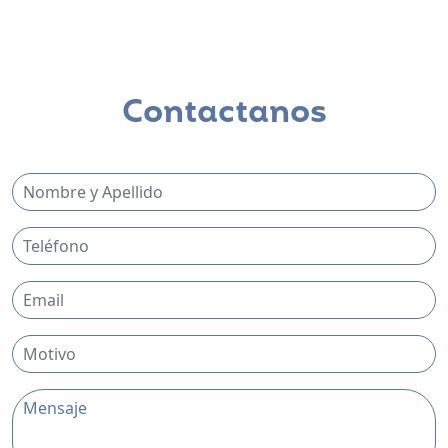
Clínica del Iberá
Domicilio: Córdoba 420 - Corrientes
Teléfonos: 03783-436-321 / 436-932
Dr. Luis Fontana
Contactanos
General Roca
Laboratorio Beitia
Domicilio: Tres Arroyos 636 - Gral Roca - Río Negro
Teléfono: 2984-247935
Mail: labobeitia@gmail.com
Dra. Graciela Beitia
La Plata
IARA
Domicilio: Calle 44 Nº 1008 - Entre 15 y 16 - La Plata -
Buenos Aires
Teléfonos: 0221-483-6147
Sra. Irene Castro